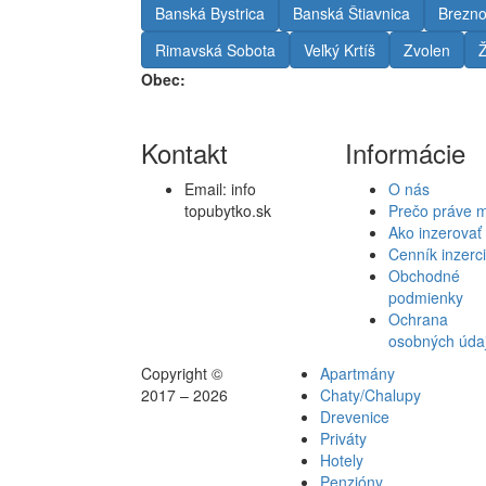
Banská Bystrica
Banská Štiavnica
Brezn
Rimavská Sobota
Veľký Krtíš
Zvolen
Ž
Obec:
Kontakt
Informácie
Email:
info
O nás
topubytko.sk
Prečo práve 
Ako inzerovať
Cenník inzerc
Obchodné
podmienky
Ochrana
osobných úda
Copyright ©
Apartmány
2017 – 2026
Chaty/Chalupy
Drevenice
Priváty
Hotely
Penzióny