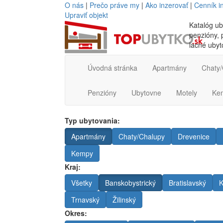
O nás
|
Prečo práve my
|
Ako inzerovať
|
Cenník i
Upraviť objekt
Katalóg ub
penzióny, p
lacné ubyt
Úvodná stránka
Apartmány
Chaty/
Penzióny
Ubytovne
Motely
Ke
Typ ubytovania:
Apartmány
Chaty/Chalupy
Drevenice
Kempy
Kraj:
Všetky
Banskobystrický
Bratislavský
K
Trnavský
Žilinský
Okres: