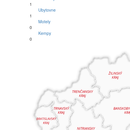
1
Ubytovne
1
Motely
0
Kempy
0