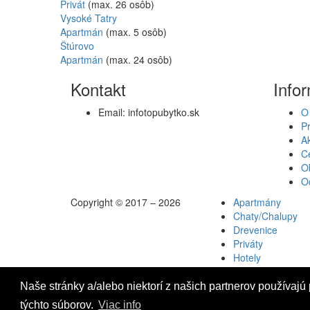
Privát
(max. 26 osôb)
Vysoké Tatry
Apartmán
(max. 5 osôb)
Štúrovo
Apartmán
(max. 24 osôb)
Kontakt
Info
Email:
info
topubytko.sk
O
P
Ak
Ce
O
O
Copyright © 2017 – 2026
Apartmány
Chaty/Chalupy
Drevenice
Priváty
Hotely
Penzióny
Ubytovne
Naše stránky a/alebo niektorí z našich partnerov používajú
Motely
týchto súborov.
Viac info