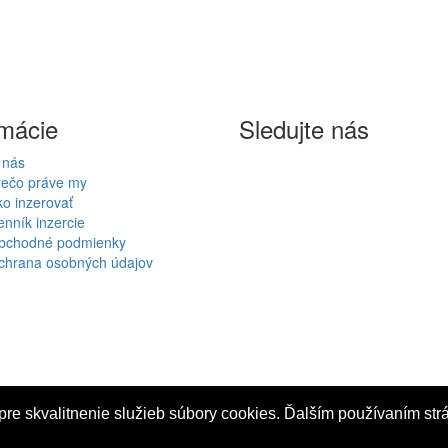
rmácie
Sledujte nás
 nás
rečo práve my
o inzerovať
nník inzercie
bchodné podmienky
chrana osobných údajov
 pre skvalitnenie služieb súbory cookies. Ďalším používaním str