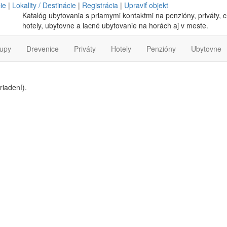
ie
|
Lokality / Destinácie
|
Registrácia
|
Upraviť objekt
Katalóg ubytovania s priamymi kontaktmi na penzióny, priváty, c
hotely, ubytovne a lacné ubytovanie na horách aj v meste.
lupy
Drevenice
Priváty
Hotely
Penzióny
Ubytovne
riadení).