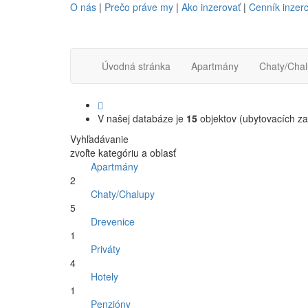
O nás
|
Prečo práve my
|
Ako inzerovať
|
Cenník inzerc
Úvodná stránka
Apartmány
Chaty/Cha
V našej databáze je
15
objektov (ubytovacích za
Vyhľadávanie
zvoľte kategóriu a oblasť
Apartmány
2
Chaty/Chalupy
5
Drevenice
1
Priváty
4
Hotely
1
Penzióny