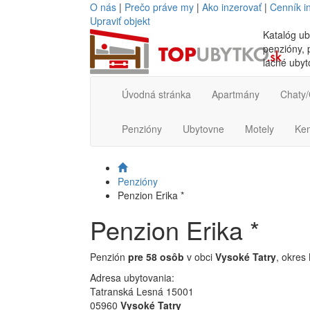
O nás
|
Prečo práve my
|
Ako inzerovať
|
Cenník i
Upraviť objekt
Katalóg ub
penzióny, p
lacné ubyt
Úvodná stránka
Apartmány
Chaty/
Penzióny
Ubytovne
Motely
Ke
Penzióny
Penzion Erika *
Penzion Erika *
Penzión
pre 58 osôb
v obci
Vysoké Tatry
, okres
Adresa ubytovania:
Tatranská Lesná 15001
05960
Vysoké Tatry