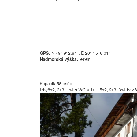
GPS:
N 49° 9' 2.64''
,
E 20° 15' 6.01''
Nadmorská výška:
949m
Kapacita
5
8
osôb
Izby
8x2, 3x3, 1x4 s WC a 1x1, 5x2, 2x3, 3x4 bez