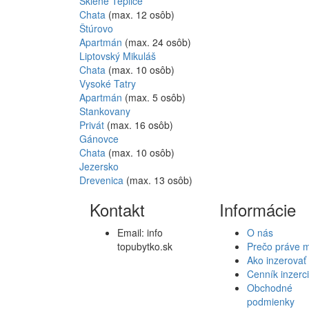
Sklené Teplice
Chata
(max. 12 osôb)
Štúrovo
Apartmán
(max. 24 osôb)
Liptovský Mikuláš
Chata
(max. 10 osôb)
Vysoké Tatry
Apartmán
(max. 5 osôb)
Stankovany
Privát
(max. 16 osôb)
Gánovce
Chata
(max. 10 osôb)
Jezersko
Drevenica
(max. 13 osôb)
Kontakt
Informácie
Email:
info
O nás
topubytko.sk
Prečo práve 
Ako inzerovať
Cenník inzerc
Obchodné
podmienky