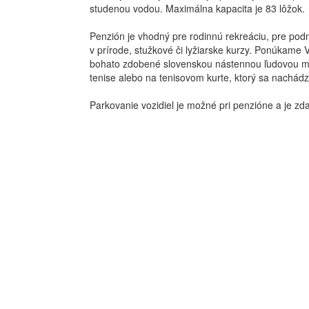
studenou vodou. Maximálna kapacita je 83 lôžok.
Penzión je vhodný pre rodinnú rekreáciu, pre podn
v prírode, stužkové či lyžiarske kurzy. Ponúkame 
bohato zdobené slovenskou nástennou ľudovou maľb
tenise alebo na tenisovom kurte, ktorý sa nachádz
Parkovanie vozidiel je možné pri penzióne a je zd
---------- ---------- ---------- ---------- ---------- ---------
------- ---------- ---------- ---------- ---------- ---------- -