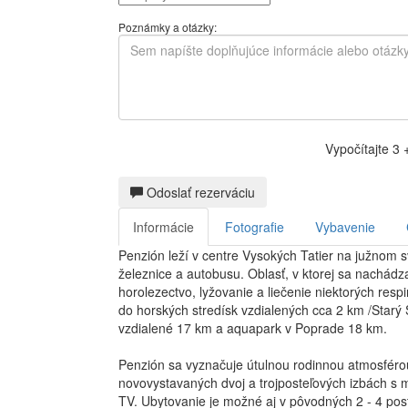
Poznámky a otázky:
Vypočítajte 3 
Odoslať rezerváciu
Informácie
Fotografie
Vybavenie
Penzión leží v centre Vysokých Tatier na južnom s
železnice a autobusu. Oblasť, v ktorej sa nachádz
horolezectvo, lyžovanie a liečenie niektorých res
do horských stredísk vzdialených cca 2 km /Starý
vzdialené 17 km a aquapark v Poprade 18 km.
Penzión sa vyznačuje útulnou rodinnou atmosféro
novovystavaných dvoj a trojposteľových izbách s 
TV. Ubytovanie je možné aj v pôvodných 2 - 4 pos