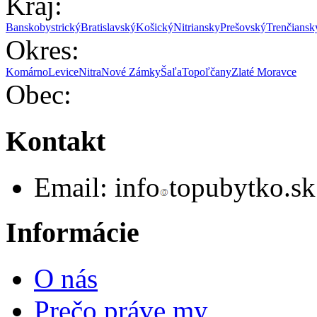
Kraj:
Banskobystrický
Bratislavský
Košický
Nitriansky
Prešovský
Trenčiansk
Okres:
Komárno
Levice
Nitra
Nové Zámky
Šaľa
Topoľčany
Zlaté Moravce
Obec:
Kontakt
Email:
info
topubytko.sk
Informácie
O nás
Prečo práve my