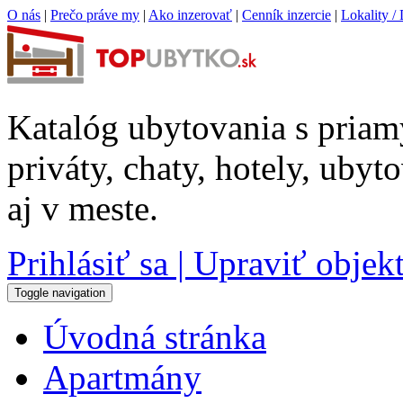
O nás
|
Prečo práve my
|
Ako inzerovať
|
Cenník inzercie
|
Lokality / 
Katalóg ubytovania s priam
priváty, chaty, hotely, uby
aj v meste.
Prihlásiť sa | Upraviť objek
Toggle navigation
Úvodná stránka
Apartmány