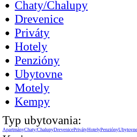
Chaty/Chalupy
Drevenice
Priváty
Hotely
Penzióny
Ubytovne
Motely
Kempy
Typ ubytovania:
Apartmány
Chaty/Chalupy
Drevenice
Priváty
Hotely
Penzióny
Ubytovn