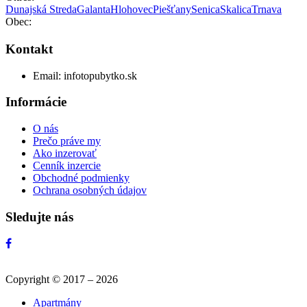
Dunajská Streda
Galanta
Hlohovec
Piešťany
Senica
Skalica
Trnava
Obec:
Kontakt
Email:
info
topubytko.sk
Informácie
O nás
Prečo práve my
Ako inzerovať
Cenník inzercie
Obchodné podmienky
Ochrana osobných údajov
Sledujte nás
Copyright © 2017 – 2026
Apartmány