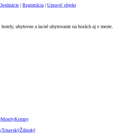
Destinácie
|
Registrácia
|
Upraviť objekt
 hotely, ubytovne a lacné ubytovanie na horách aj v meste.
e
Motely
Kempy
y
Trnavský
Žilinský