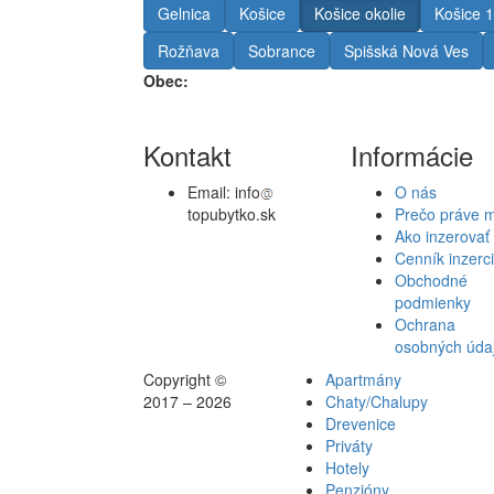
Gelnica
Košice
Košice okolie
Košice 1
Rožňava
Sobrance
Spišská Nová Ves
Obec:
Kontakt
Informácie
Email:
info
O nás
topubytko.sk
Prečo práve 
Ako inzerovať
Cenník inzerc
Obchodné
podmienky
Ochrana
osobných úda
Copyright ©
Apartmány
2017 – 2026
Chaty/Chalupy
Drevenice
Priváty
Hotely
Penzióny