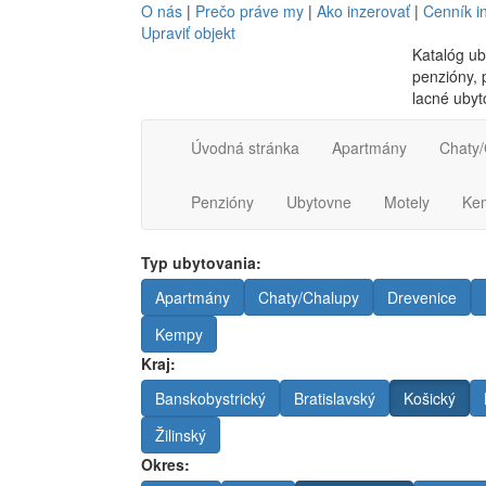
O nás
|
Prečo práve my
|
Ako inzerovať
|
Cenník i
Upraviť objekt
Katalóg ub
penzióny, p
lacné ubyt
Úvodná stránka
Apartmány
Chaty/
Penzióny
Ubytovne
Motely
Ke
Typ ubytovania:
Apartmány
Chaty/Chalupy
Drevenice
Kempy
Kraj:
Banskobystrický
Bratislavský
Košický
Žilinský
Okres: