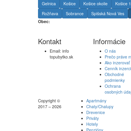
Gelnica
Košice
Košice okolie
Košice 1
Rožňava
Sobrance
Spišská Nová Ves
Obec:
Kontakt
Informácie
Email:
info
O nás
topubytko.sk
Prečo práve 
Ako inzerovať
Cenník inzerc
Obchodné
podmienky
Ochrana
osobných úda
Copyright ©
Apartmány
2017 – 2026
Chaty/Chalupy
Drevenice
Priváty
Hotely
Penzióny