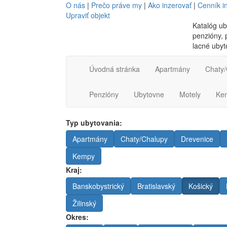
O nás
|
Prečo práve my
|
Ako inzerovať
|
Cenník i
Upraviť objekt
Katalóg ub
penzióny, p
lacné ubyt
Úvodná stránka
Apartmány
Chaty/
Penzióny
Ubytovne
Motely
Ke
Typ ubytovania:
Apartmány
Chaty/Chalupy
Drevenice
Kempy
Kraj:
Banskobystrický
Bratislavský
Košický
Žilinský
Okres: