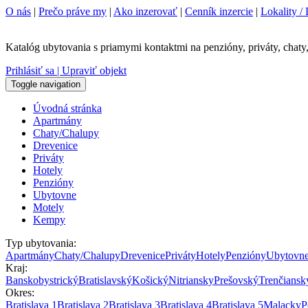
O nás
|
Prečo práve my
|
Ako inzerovať
|
Cenník inzercie
|
Lokality / 
Katalóg ubytovania s priamymi kontaktmi na penzióny, priváty, chaty,
Prihlásiť sa | Upraviť objekt
Toggle navigation
Úvodná stránka
Apartmány
Chaty/Chalupy
Drevenice
Priváty
Hotely
Penzióny
Ubytovne
Motely
Kempy
Typ ubytovania:
Apartmány
Chaty/Chalupy
Drevenice
Priváty
Hotely
Penzióny
Ubytovn
Kraj:
Banskobystrický
Bratislavský
Košický
Nitriansky
Prešovský
Trenčiansk
Okres:
Bratislava 1
Bratislava 2
Bratislava 3
Bratislava 4
Bratislava 5
Malacky
P