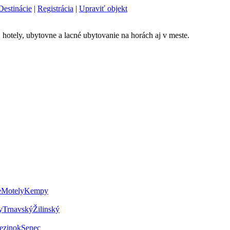
Destinácie
|
Registrácia
|
Upraviť objekt
 hotely, ubytovne a lacné ubytovanie na horách aj v meste.
e
Motely
Kempy
y
Trnavský
Žilinský
ezinok
Senec