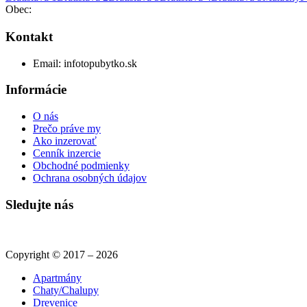
Obec:
Kontakt
Email:
info
topubytko.sk
Informácie
O nás
Prečo práve my
Ako inzerovať
Cenník inzercie
Obchodné podmienky
Ochrana osobných údajov
Sledujte nás
Copyright © 2017 – 2026
Apartmány
Chaty/Chalupy
Drevenice