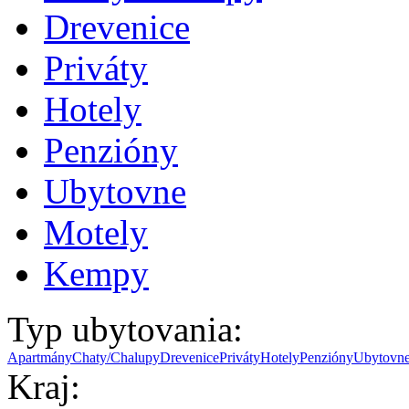
Drevenice
Priváty
Hotely
Penzióny
Ubytovne
Motely
Kempy
Typ ubytovania:
Apartmány
Chaty/Chalupy
Drevenice
Priváty
Hotely
Penzióny
Ubytovn
Kraj: