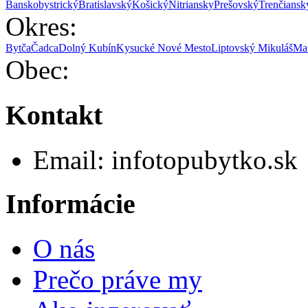
Banskobystrický
Bratislavský
Košický
Nitriansky
Prešovský
Trenčiansk
Okres:
Bytča
Čadca
Dolný Kubín
Kysucké Nové Mesto
Liptovský Mikuláš
Mar
Obec:
Kontakt
Email:
info
topubytko.sk
Informácie
O nás
Prečo práve my