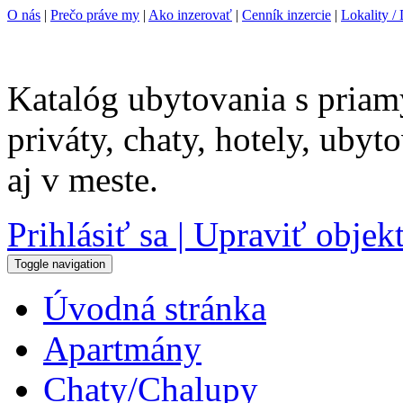
O nás
|
Prečo práve my
|
Ako inzerovať
|
Cenník inzercie
|
Lokality / 
Katalóg ubytovania s priam
priváty, chaty, hotely, uby
aj v meste.
Prihlásiť sa | Upraviť objek
Toggle navigation
Úvodná stránka
Apartmány
Chaty/Chalupy