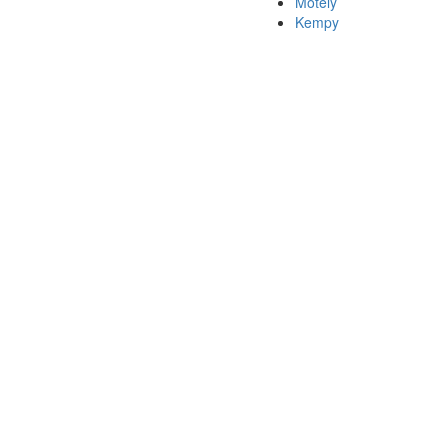
Motely
Kempy