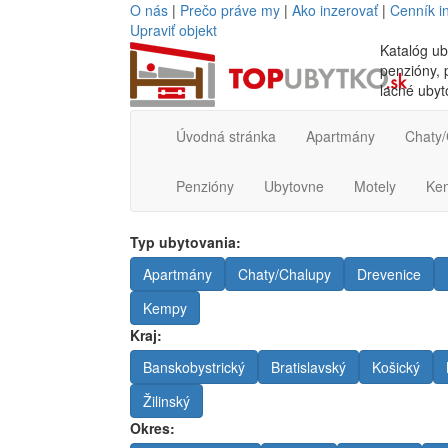
O nás
|
Prečo práve my
|
Ako inzerovať
|
Cenník i
Upraviť objekt
Katalóg ub
penzióny, p
lacné ubyt
Úvodná stránka
Apartmány
Chaty/
Penzióny
Ubytovne
Motely
Ke
Typ ubytovania:
Apartmány
Chaty/Chalupy
Drevenice
Kempy
Kraj:
Banskobystrický
Bratislavský
Košický
Žilinský
Okres: