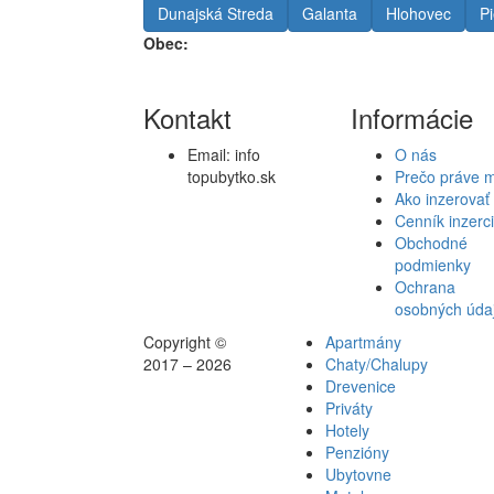
Dunajská Streda
Galanta
Hlohovec
P
Obec:
Kontakt
Informácie
Email:
info
O nás
topubytko.sk
Prečo práve 
Ako inzerovať
Cenník inzerc
Obchodné
podmienky
Ochrana
osobných úda
Copyright ©
Apartmány
2017 – 2026
Chaty/Chalupy
Drevenice
Priváty
Hotely
Penzióny
Ubytovne