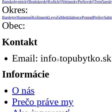
Banskobystrický
Bratislavský
Košický
Nitriansky
Prešovský
Trenčiansk
Okres:
Bardejov
Humenné
Kežmarok
Levoča
Medzilaborce
Poprad
Prešov
Sabi
Obec:
Kontakt
Email:
info
topubytko.sk
Informácie
O nás
Prečo práve my