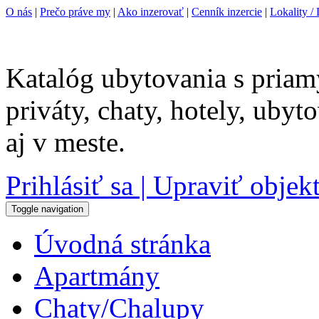
O nás
|
Prečo práve my
|
Ako inzerovať
|
Cenník inzercie
|
Lokality / 
Katalóg ubytovania s priam
priváty, chaty, hotely, uby
aj v meste.
Prihlásiť sa | Upraviť objek
Toggle navigation
Úvodná stránka
Apartmány
Chaty/Chalupy