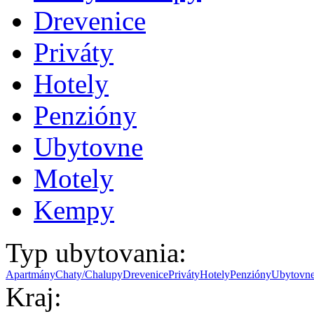
Drevenice
Priváty
Hotely
Penzióny
Ubytovne
Motely
Kempy
Typ ubytovania:
Apartmány
Chaty/Chalupy
Drevenice
Priváty
Hotely
Penzióny
Ubytovn
Kraj: