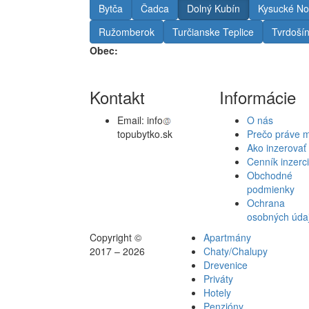
Bytča
Čadca
Dolný Kubín
Kysucké No
Ružomberok
Turčianske Teplice
Tvrdoší
Obec:
Kontakt
Informácie
Email:
info
O nás
topubytko.sk
Prečo práve 
Ako inzerovať
Cenník inzerc
Obchodné
podmienky
Ochrana
osobných úda
Copyright ©
Apartmány
2017 – 2026
Chaty/Chalupy
Drevenice
Priváty
Hotely
Penzióny