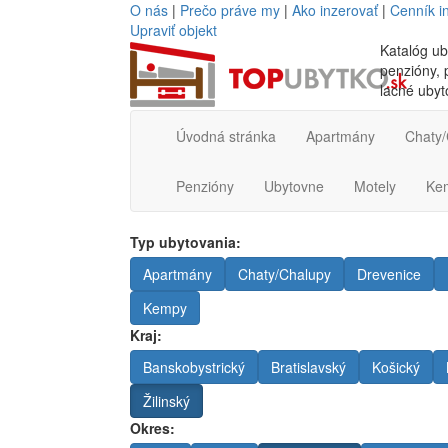
O nás
|
Prečo práve my
|
Ako inzerovať
|
Cenník i
Upraviť objekt
Katalóg ub
penzióny, p
lacné ubyt
Úvodná stránka
Apartmány
Chaty/
Penzióny
Ubytovne
Motely
Ke
Typ ubytovania:
Apartmány
Chaty/Chalupy
Drevenice
Kempy
Kraj:
Banskobystrický
Bratislavský
Košický
Žilinský
Okres: