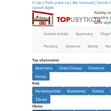
O nás
|
Prečo práve my
|
Ako inzerovať
|
Cenník i
Upraviť objekt
Katalóg ub
penzióny, p
lacné ubyt
Úvodná stránka
Apartmány
Chaty/
Penzióny
Ubytovne
Motely
Ke
Typ ubytovania:
Apartmány
Chaty/Chalupy
Drevenice
Kempy
Kraj:
Banskobystrický
Bratislavský
Košický
Žilinský
Okres: