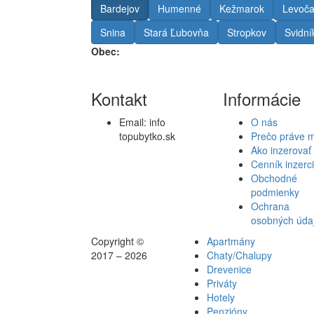
Bardejov
Humenné
Kežmarok
Levoč
Snina
Stará Ľubovňa
Stropkov
Svidní
Obec:
Kontakt
Informácie
Email:
info
O nás
topubytko.sk
Prečo práve 
Ako inzerovať
Cenník inzerc
Obchodné
podmienky
Ochrana
osobných úda
Copyright ©
Apartmány
2017 – 2026
Chaty/Chalupy
Drevenice
Priváty
Hotely
Penzióny