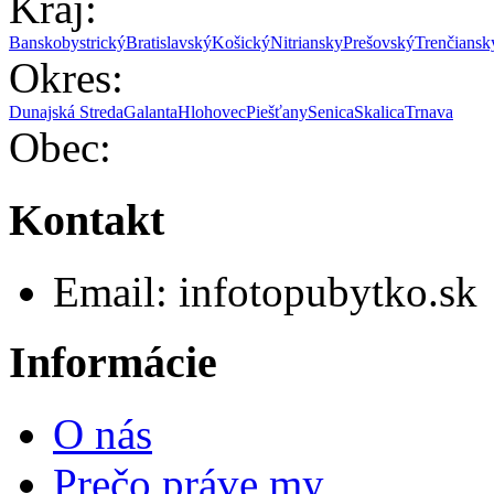
Kraj:
Banskobystrický
Bratislavský
Košický
Nitriansky
Prešovský
Trenčiansk
Okres:
Dunajská Streda
Galanta
Hlohovec
Piešťany
Senica
Skalica
Trnava
Obec:
Kontakt
Email:
info
topubytko.sk
Informácie
O nás
Prečo práve my