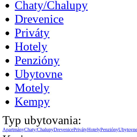
Chaty/Chalupy
Drevenice
Priváty
Hotely
Penzióny
Ubytovne
Motely
Kempy
Typ ubytovania:
Apartmány
Chaty/Chalupy
Drevenice
Priváty
Hotely
Penzióny
Ubytovn