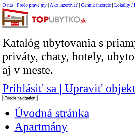
O nás
|
Prečo práve my
|
Ako inzerovať
|
Cenník inzercie
|
Lokality / 
Katalóg ubytovania s priam
priváty, chaty, hotely, uby
aj v meste.
Prihlásiť sa | Upraviť objek
Toggle navigation
Úvodná stránka
Apartmány