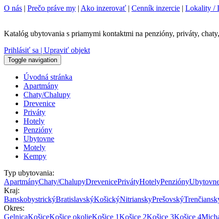
O nás
|
Prečo práve my
|
Ako inzerovať
|
Cenník inzercie
|
Lokality / 
Katalóg ubytovania s priamymi kontaktmi na penzióny, priváty, chaty,
Prihlásiť sa | Upraviť objekt
Toggle navigation
Úvodná stránka
Apartmány
Chaty/Chalupy
Drevenice
Priváty
Hotely
Penzióny
Ubytovne
Motely
Kempy
Typ ubytovania:
Apartmány
Chaty/Chalupy
Drevenice
Priváty
Hotely
Penzióny
Ubytovn
Kraj:
Banskobystrický
Bratislavský
Košický
Nitriansky
Prešovský
Trenčiansk
Okres:
Gelnica
Košice
Košice okolie
Košice 1
Košice 2
Košice 3
Košice 4
Mich