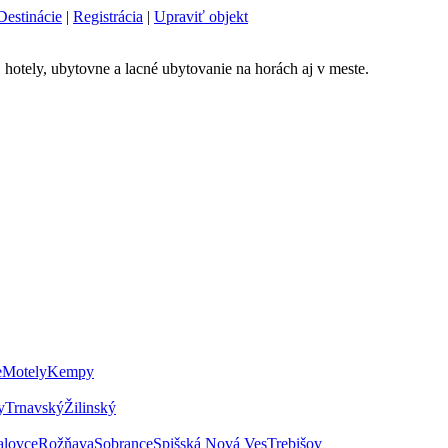
Destinácie
|
Registrácia
|
Upraviť objekt
 hotely, ubytovne a lacné ubytovanie na horách aj v meste.
e
Motely
Kempy
y
Trnavský
Žilinský
alovce
Rožňava
Sobrance
Spišská Nová Ves
Trebišov