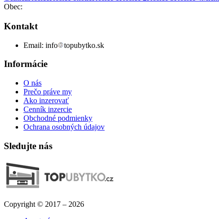
Obec:
Kontakt
Email:
info
topubytko.sk
Informácie
O nás
Prečo práve my
Ako inzerovať
Cenník inzercie
Obchodné podmienky
Ochrana osobných údajov
Sledujte nás
Copyright © 2017 – 2026