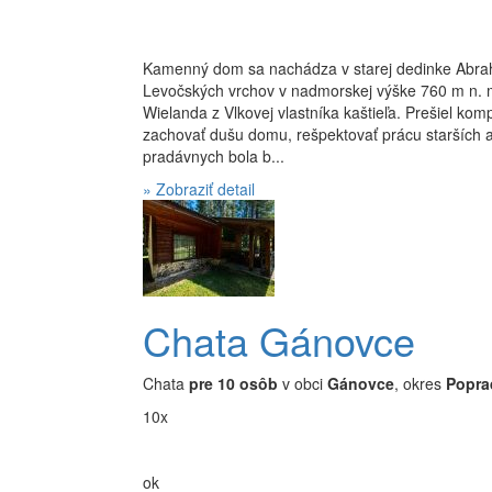
Kamenný dom sa nachádza v starej dedinke Abrah
Levočských vrchov v nadmorskej výške 760 m n. m
Wielanda z Vlkovej vlastníka kaštieľa. Prešiel ko
zachovať dušu domu, rešpektovať prácu starších 
pradávnych bola b...
» Zobraziť detail
Chata Gánovce
Chata
pre 10 osôb
v obci
Gánovce
, okres
Popra
10x
ok