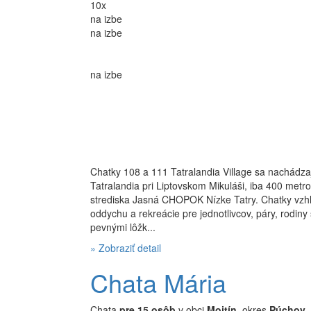
10x
na izbe
na izbe
na izbe
Chatky 108 a 111 Tatralandia Village sa nachádza
Tatralandia pri Liptovskom Mikuláši, iba 400 met
strediska Jasná CHOPOK Nízke Tatry. Chatky vzhľ
oddychu a rekreácie pre jednotlivcov, páry, rodiny
pevnými lôžk...
» Zobraziť detail
Chata Mária
Chata
pre 15 osôb
v obci
Mojtín
, okres
Púchov
,