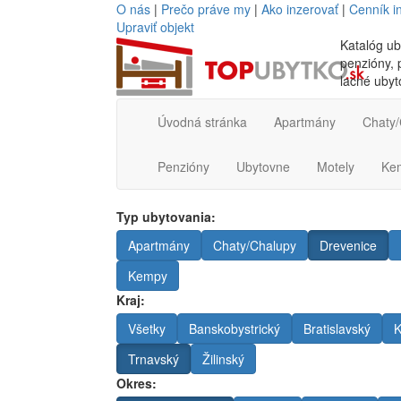
O nás
|
Prečo práve my
|
Ako inzerovať
|
Cenník i
Upraviť objekt
Katalóg ub
penzióny, p
lacné ubyt
Úvodná stránka
Apartmány
Chaty/
Penzióny
Ubytovne
Motely
Ke
Typ ubytovania:
Apartmány
Chaty/Chalupy
Drevenice
Kempy
Kraj:
Všetky
Banskobystrický
Bratislavský
K
Trnavský
Žilinský
Okres: