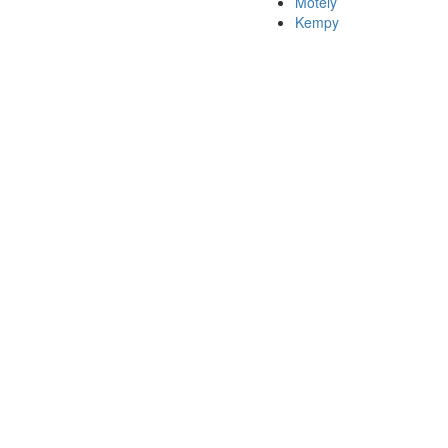
Motely
Kempy