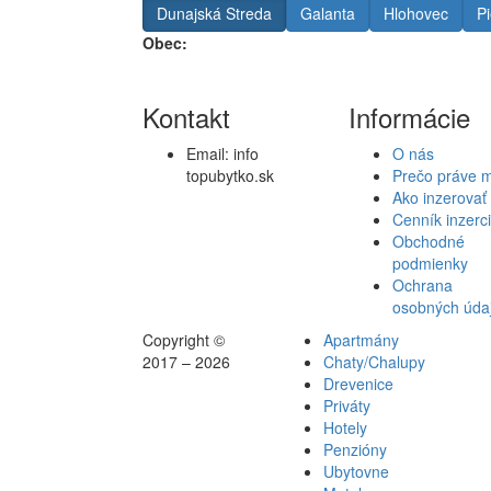
Dunajská Streda
Galanta
Hlohovec
P
Obec:
Kontakt
Informácie
Email:
info
O nás
topubytko.sk
Prečo práve 
Ako inzerovať
Cenník inzerc
Obchodné
podmienky
Ochrana
osobných úda
Copyright ©
Apartmány
2017 – 2026
Chaty/Chalupy
Drevenice
Priváty
Hotely
Penzióny
Ubytovne