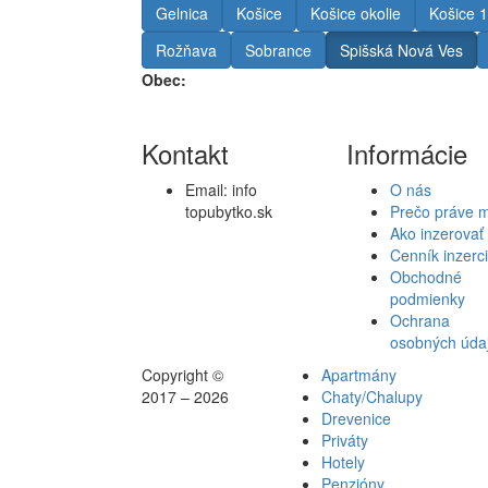
Gelnica
Košice
Košice okolie
Košice 1
Rožňava
Sobrance
Spišská Nová Ves
Obec:
Kontakt
Informácie
Email:
info
O nás
topubytko.sk
Prečo práve 
Ako inzerovať
Cenník inzerc
Obchodné
podmienky
Ochrana
osobných úda
Copyright ©
Apartmány
2017 – 2026
Chaty/Chalupy
Drevenice
Priváty
Hotely
Penzióny