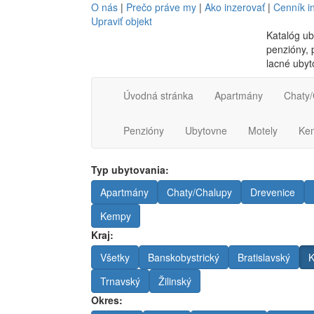
O nás
|
Prečo práve my
|
Ako inzerovať
|
Cenník i
Upraviť objekt
Katalóg ub
penzióny, p
lacné ubyt
Úvodná stránka
Apartmány
Chaty/
Penzióny
Ubytovne
Motely
Ke
Typ ubytovania:
Apartmány
Chaty/Chalupy
Drevenice
Kempy
Kraj:
Všetky
Banskobystrický
Bratislavský
K
Trnavský
Žilinský
Okres: