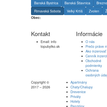
Banská Bystrica
Banská Štiavnica
Brezn
Rimavská Sobota
Veľký Krtíš
Zvolen
Ž
Obec:
Kontakt
Informácie
Email:
info
O nás
topubytko.sk
Prečo práve 
Ako inzerovať
Cenník inzerc
Obchodné
podmienky
Ochrana
osobných úda
Copyright ©
Apartmány
2017 – 2026
Chaty/Chalupy
Drevenice
Priváty
Hotely
Penzióny