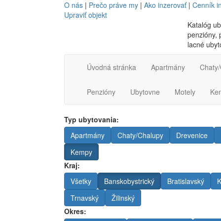
O nás
|
Prečo práve my
|
Ako inzerovať
|
Cenník i
Upraviť objekt
Katalóg ub
penzióny, p
lacné ubyt
Úvodná stránka
Apartmány
Chaty/
Penzióny
Ubytovne
Motely
Ke
Typ ubytovania:
Apartmány
Chaty/Chalupy
Drevenice
Kempy
Kraj:
Všetky
Banskobystrický
Bratislavský
K
Trnavský
Žilinský
Okres: