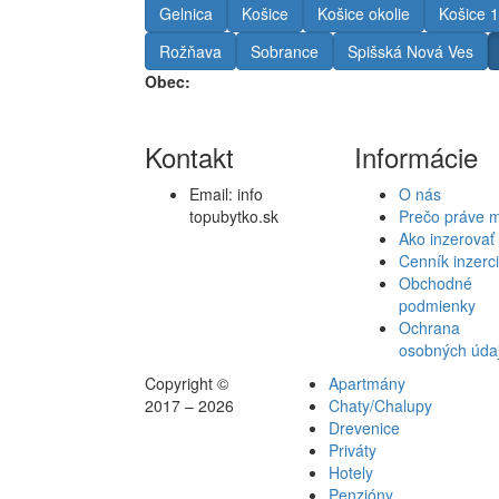
Gelnica
Košice
Košice okolie
Košice 1
Rožňava
Sobrance
Spišská Nová Ves
Obec:
Kontakt
Informácie
Email:
info
O nás
topubytko.sk
Prečo práve 
Ako inzerovať
Cenník inzerc
Obchodné
podmienky
Ochrana
osobných úda
Copyright ©
Apartmány
2017 – 2026
Chaty/Chalupy
Drevenice
Priváty
Hotely
Penzióny