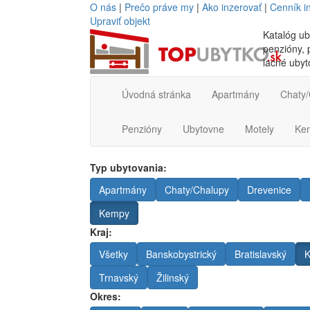
O nás
|
Prečo práve my
|
Ako inzerovať
|
Cenník i
Upraviť objekt
Katalóg ub
penzióny, p
lacné ubyt
Úvodná stránka
Apartmány
Chaty/
Penzióny
Ubytovne
Motely
Ke
Typ ubytovania:
Apartmány
Chaty/Chalupy
Drevenice
Kempy
Kraj:
Všetky
Banskobystrický
Bratislavský
K
Trnavský
Žilinský
Okres: