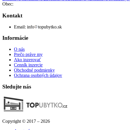
Obec:
Kontakt
Email:
info
topubytko.sk
Informácie
O nás
Prečo práve my
Ako inzerovať
Cenník inzercie
Obchodné podmienky
Ochrana osobných údajov
Sledujte nás
Copyright © 2017 – 2026