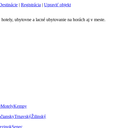
Destinácie
|
Registrácia
|
Upraviť objekt
 hotely, ubytovne a lacné ubytovanie na horách aj v meste.
e
Motely
Kempy
nčiansky
Trnavský
Žilinský
ezinok
Senec