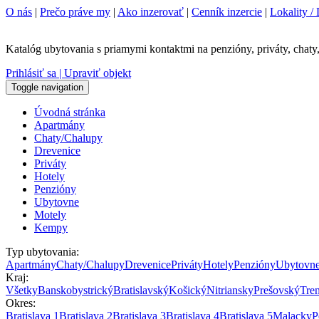
O nás
|
Prečo práve my
|
Ako inzerovať
|
Cenník inzercie
|
Lokality / 
Katalóg ubytovania s priamymi kontaktmi na penzióny, priváty, chaty,
Prihlásiť sa | Upraviť objekt
Toggle navigation
Úvodná stránka
Apartmány
Chaty/Chalupy
Drevenice
Priváty
Hotely
Penzióny
Ubytovne
Motely
Kempy
Typ ubytovania:
Apartmány
Chaty/Chalupy
Drevenice
Priváty
Hotely
Penzióny
Ubytovn
Kraj:
Všetky
Banskobystrický
Bratislavský
Košický
Nitriansky
Prešovský
Tre
Okres:
Bratislava 1
Bratislava 2
Bratislava 3
Bratislava 4
Bratislava 5
Malacky
P