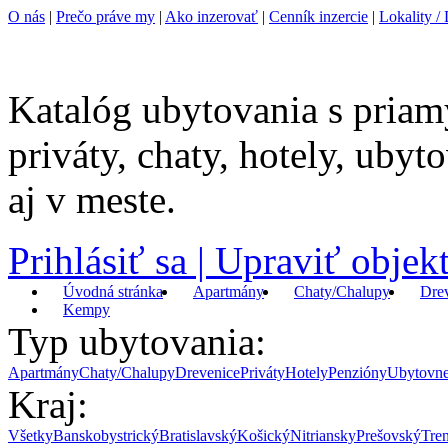
O nás
|
Prečo práve my
|
Ako inzerovať
|
Cenník inzercie
|
Lokality / 
Katalóg ubytovania s priam
priváty, chaty, hotely, uby
aj v meste.
Prihlásiť sa | Upraviť objek
Úvodná stránka
Apartmány
Chaty/Chalupy
Dre
Kempy
Typ ubytovania:
Apartmány
Chaty/Chalupy
Drevenice
Priváty
Hotely
Penzióny
Ubytovn
Kraj:
Všetky
Banskobystrický
Bratislavský
Košický
Nitriansky
Prešovský
Tre