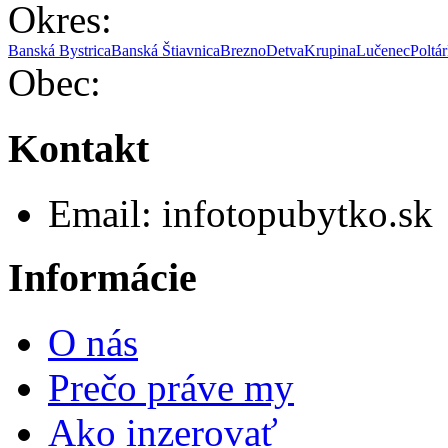
Okres:
Banská Bystrica
Banská Štiavnica
Brezno
Detva
Krupina
Lučenec
Poltár
Obec:
Kontakt
Email:
info
topubytko.sk
Informácie
O nás
Prečo práve my
Ako inzerovať