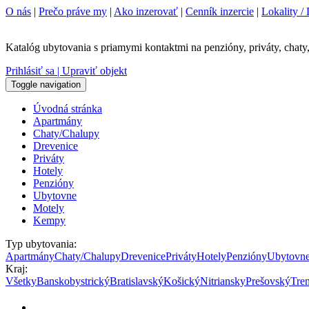
O nás
|
Prečo práve my
|
Ako inzerovať
|
Cenník inzercie
|
Lokality / 
Katalóg ubytovania s priamymi kontaktmi na penzióny, priváty, chaty,
Prihlásiť sa | Upraviť objekt
Toggle navigation
Úvodná stránka
Apartmány
Chaty/Chalupy
Drevenice
Priváty
Hotely
Penzióny
Ubytovne
Motely
Kempy
Typ ubytovania:
Apartmány
Chaty/Chalupy
Drevenice
Priváty
Hotely
Penzióny
Ubytovn
Kraj:
Všetky
Banskobystrický
Bratislavský
Košický
Nitriansky
Prešovský
Tre