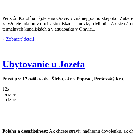
Penzión Karolína nájdete na Orave, v známej podhorskej obci Zubere
zalyžujete priamo v obci v strediskách Janovky a Milotín. Ak ste náro
termálnych kúpaliskách a v aquaparku v Oravic...
» Zobraziť detail
Ubytovanie u Jozefa
Privát
pre 12 osôb
v obci
Štrba
, okres
Poprad
,
Prešovský kraj
12x
na izbe
na izbe
Poloha a dosažitelnost:
Ak chcete straviť nádhernú dovolenku, ak ch