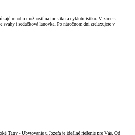
ajú mnoho možností na turistiku a cykloturistiku. V zime si
rske svahy i sedačková lanovka. Po náročnom dni zrelaxujete v
ké Tatry - Ubytovanie u Jozefa je ideálné riešenie pre Vás. Od