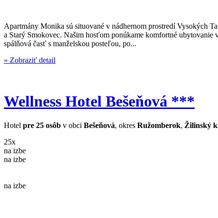
Apartmány Monika sú situované v nádhernom prostredí Vysokých Tatier
a Starý Smokovec. Našim hosťom ponúkame komfortné ubytovanie v p
spálňová časť s manželskou posteľou, po...
» Zobraziť detail
Wellness Hotel Bešeňová ***
Hotel
pre 25 osôb
v obci
Bešeňová
, okres
Ružomberok
,
Žilinský k
25x
na izbe
na izbe
na izbe