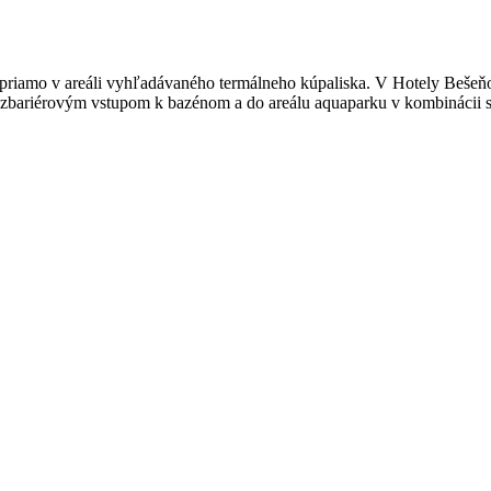
riamo v areáli vyhľadávaného termálneho kúpaliska. V Hotely Bešeňov
zbariérovým vstupom k bazénom a do areálu aquaparku v kombinácii 