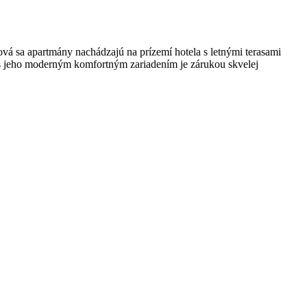
á sa apartmány nachádzajú na prízemí hotela s letnými terasami
s jeho moderným komfortným zariadením je zárukou skvelej