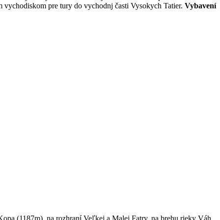
nym vychodiskom pre tury do vychodnj časti Vysokych Tatier.
Vybavení
opa (1187m), na rozhraní Veľkej a Malej Fatry, na brehu rieky Váh,