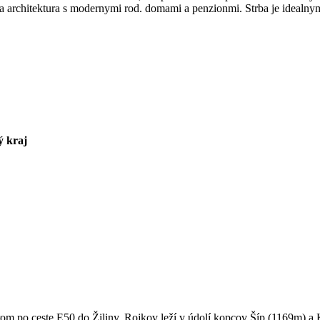
ična architektura s modernymi rod. domami a penzionmi. Strba je ideal
ý kraj
m po ceste E50 do Žiliny. Rojkov leží v údolí kopcov Šíp (1169m) a K