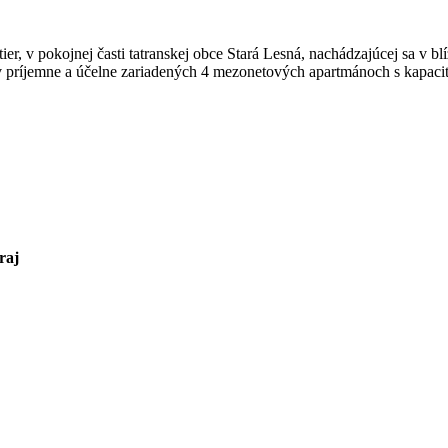
, v pokojnej časti tatranskej obce Stará Lesná, nachádzajúcej sa v bl
ríjemne a účelne zariadených 4 mezonetových apartmánoch s kapacito
raj