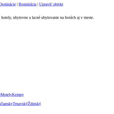
Destinácie
|
Registrácia
|
Upraviť objekt
 hotely, ubytovne a lacné ubytovanie na horách aj v meste.
e
Motely
Kempy
nčiansky
Trnavský
Žilinský