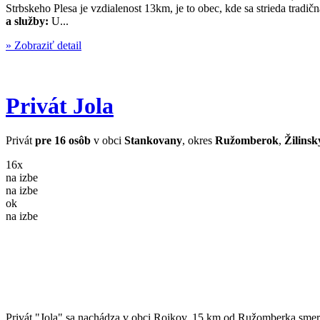
Strbskeho Plesa je vzdialenost 13km, je to obec, kde sa strieda trad
a služby:
U...
» Zobraziť detail
Privát Jola
Privát
pre 16 osôb
v obci
Stankovany
, okres
Ružomberok
,
Žilinsk
16x
na izbe
na izbe
ok
na izbe
Privát "Jola" sa nachádza v obci Rojkov, 15 km od Ružomberka smero