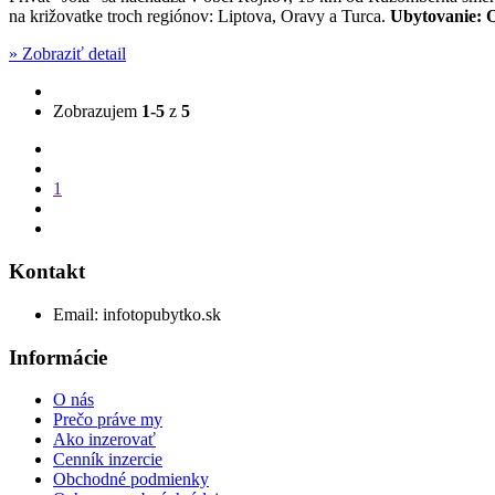
na križovatke troch regiónov: Liptova, Oravy a Turca.
Ubytovanie:
O
» Zobraziť detail
Zobrazujem
1-5
z
5
1
Kontakt
Email:
info
topubytko.sk
Informácie
O nás
Prečo práve my
Ako inzerovať
Cenník inzercie
Obchodné podmienky