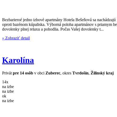
Bezbarieroé jedno izbové apartmány Hotela Bešeňová sa nachádzajú p
oproti bazénom kúpaliska. Výborná poloha apartmánov s priamym be
dovolenky plnej relaxu a pohodlia. Počas Vašej dovolenky t...
» Zobraziť detail
Karolína
Privát
pre 14 osôb
v obci
Zuberec
, okres
Tvrdošín
,
Žilinský kraj
14x
na izbe
na izbe
ok
na izbe