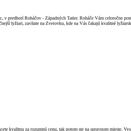
c, v predhorí Roháčov - Západných Tatier. Roháče Vám celoročne ponúk
čnejší lyžiari, zavítate na Zverovku, kde na Vás čakajú kvalitné lyžia
cete kvalitnu za rozumnú cenu, tak potom ste na spravnom mieste. Vyso