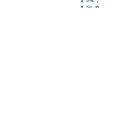
Motely
Kempy