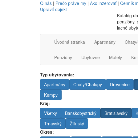
O nás
|
Prečo práve my
|
Ako inzerovať
|
Cenník i
Upraviť objekt
Katalóg ub
penzióny, p
lacné ubyt
Úvodná stránka
Apartmány
Chaty/
Penzióny
Ubytovne
Motely
Ke
Typ ubytovania:
Apartmány
Chaty/Chalupy
Drevenice
Kempy
Kraj:
Všetky
Banskobystrický
Bratislavský
K
Trnavský
Žilinský
Okres: