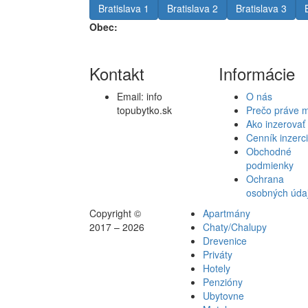
Bratislava 1
Bratislava 2
Bratislava 3
Obec:
Kontakt
Informácie
Email:
info
O nás
topubytko.sk
Prečo práve 
Ako inzerovať
Cenník inzerc
Obchodné
podmienky
Ochrana
osobných úda
Copyright ©
Apartmány
2017 – 2026
Chaty/Chalupy
Drevenice
Priváty
Hotely
Penzióny
Ubytovne