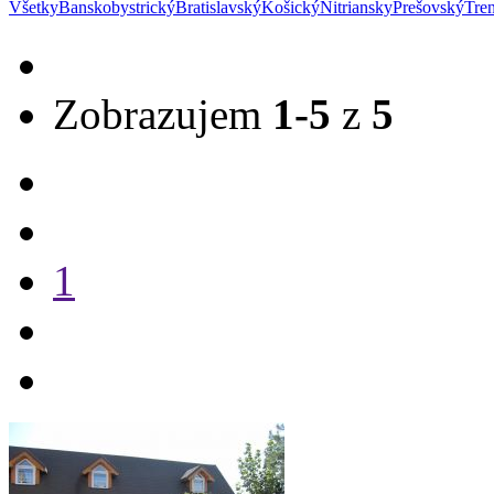
Všetky
Banskobystrický
Bratislavský
Košický
Nitriansky
Prešovský
Tre
Zobrazujem
1-5
z
5
1