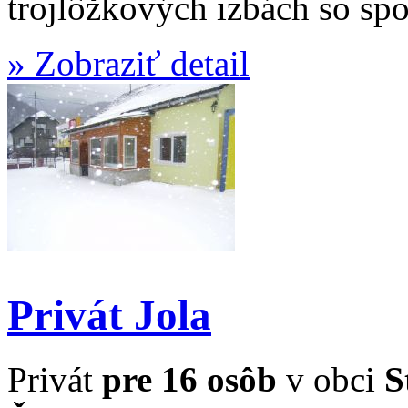
trojlôžkových izbách so spo
» Zobraziť detail
Privát Jola
Privát
pre 16 osôb
v obci
S