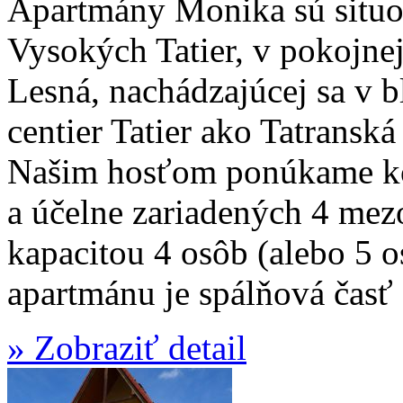
Apartmány Monika sú situo
Vysokých Tatier, v pokojnej 
Lesná, nachádzajúcej sa v b
centier Tatier ako Tatrans
Našim hosťom ponúkame ko
a účelne zariadených 4 me
kapacitou 4 osôb (alebo 5 
apartmánu je spálňová časť 
» Zobraziť detail