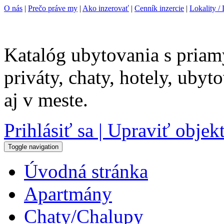
O nás
|
Prečo práve my
|
Ako inzerovať
|
Cenník inzercie
|
Lokality / 
Katalóg ubytovania s priam
priváty, chaty, hotely, uby
aj v meste.
Prihlásiť sa | Upraviť objek
Toggle navigation
Úvodná stránka
Apartmány
Chaty/Chalupy