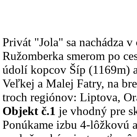
Privát "Jola" sa nachádza v
Ružomberka smerom po cest
údolí kopcov Šíp (1169m) 
Veľkej a Malej Fatry, na br
troch regiónov: Liptova, O
Objekt č.1
je vhodný pre sk
Ponúkame izbu 4-lôžkovú a 