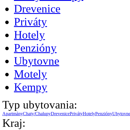
Drevenice
Priváty
Hotely
Penzióny
Ubytovne
Motely
Kempy
Typ ubytovania:
Apartmány
Chaty/Chalupy
Drevenice
Priváty
Hotely
Penzióny
Ubytovn
Kraj: