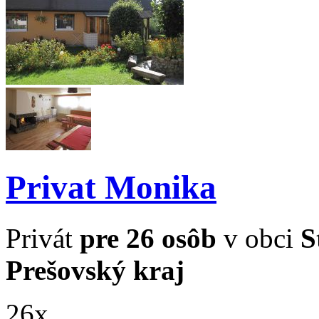
Privat Monika
Privát
pre 26 osôb
v obci
S
Prešovský kraj
26x