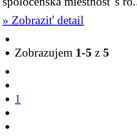
spoločenská miestnosť s rô.
» Zobraziť detail
Zobrazujem
1-5
z
5
1