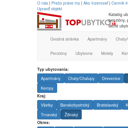
O nás
|
Prečo práve my
|
Ako inzerovať
|
Cenník i
Upraviť objekt
Katalóg ub
penzióny, p
lacné ubyt
Úvodná stránka
Apartmány
Chaty/
Penzióny
Ubytovne
Motely
Ke
Typ ubytovania:
Apartmány
Chaty/Chalupy
Drevenice
Kempy
Kraj:
Všetky
Banskobystrický
Bratislavský
K
Trnavský
Žilinský
Okres: