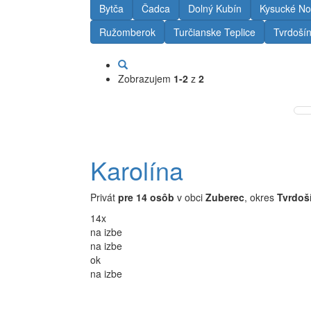
Bytča
Čadca
Dolný Kubín
Kysucké No
Ružomberok
Turčianske Teplice
Tvrdoší
Zobrazujem
1-2
z
2
Karolína
Privát
pre 14 osôb
v obci
Zuberec
, okres
Tvrdoš
14x
na izbe
na izbe
ok
na izbe