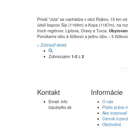
Privát "Jola" sa nachádza v obci Rojkov, 15 km o
údolí kopcov Šíp (1169m) a Kopa (1187m), na rozhr
troch regiónov: Liptova, Oravy a Turca.
Ubytovan
Ponúkame izbu 4-lôžkovú a jednu izbu – 5 lôžkovú.
» Zobraziť detail
Zobrazujem
1-2
z
2
Kontakt
Informácie
Email:
info
O nás
topubytko.sk
Prečo práve 
Ako inzerovať
Cenník inzerc
Obchodné