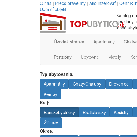
O nás
|
Prečo práve my
|
Ako inzerovať
|
Cenník i
Upraviť objekt
Katalóg ub
penzióny, p
lacné ubyt
Úvodná stránka
Apartmány
Chaty/
Penzióny
Ubytovne
Motely
Ke
Typ ubytovania:
Apartmány
Chaty/Chalupy
Drevenice
Kempy
Kraj:
Banskobystrický
Bratislavský
Košický
Žilinský
Okres: