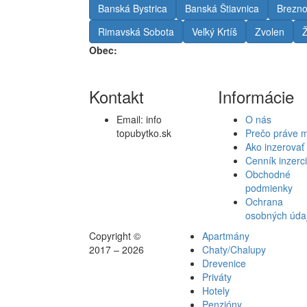
Banská Bystrica
Banská Štiavnica
Brezn
Rimavská Sobota
Veľký Krtíš
Zvolen
Ž
Obec:
Kontakt
Informácie
Email:
info
O nás
topubytko.sk
Prečo práve 
Ako inzerovať
Cenník inzerc
Obchodné
podmienky
Ochrana
osobných úda
Copyright ©
Apartmány
2017 – 2026
Chaty/Chalupy
Drevenice
Priváty
Hotely
Penzióny