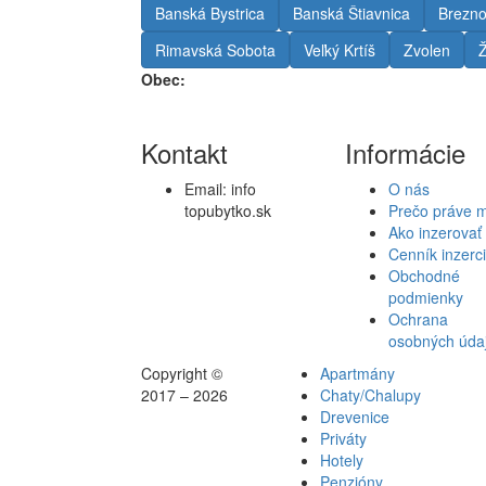
Banská Bystrica
Banská Štiavnica
Brezn
Rimavská Sobota
Veľký Krtíš
Zvolen
Ž
Obec:
Kontakt
Informácie
Email:
info
O nás
topubytko.sk
Prečo práve 
Ako inzerovať
Cenník inzerc
Obchodné
podmienky
Ochrana
osobných úda
Copyright ©
Apartmány
2017 – 2026
Chaty/Chalupy
Drevenice
Priváty
Hotely
Penzióny