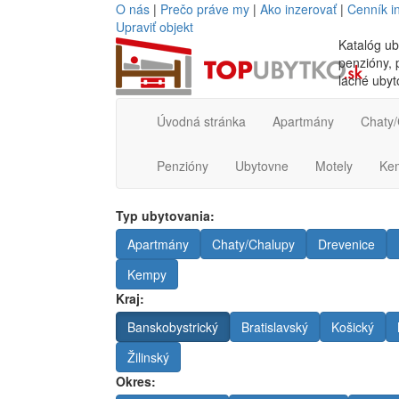
O nás
|
Prečo práve my
|
Ako inzerovať
|
Cenník i
Upraviť objekt
Katalóg ub
penzióny, p
lacné ubyt
Úvodná stránka
Apartmány
Chaty/
Penzióny
Ubytovne
Motely
Ke
Typ ubytovania:
Apartmány
Chaty/Chalupy
Drevenice
Kempy
Kraj:
Banskobystrický
Bratislavský
Košický
Žilinský
Okres: