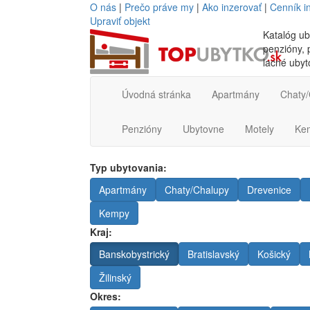
O nás
|
Prečo práve my
|
Ako inzerovať
|
Cenník i
Upraviť objekt
Katalóg ub
penzióny, p
lacné ubyt
Úvodná stránka
Apartmány
Chaty/
Penzióny
Ubytovne
Motely
Ke
Typ ubytovania:
Apartmány
Chaty/Chalupy
Drevenice
Kempy
Kraj:
Banskobystrický
Bratislavský
Košický
Žilinský
Okres: