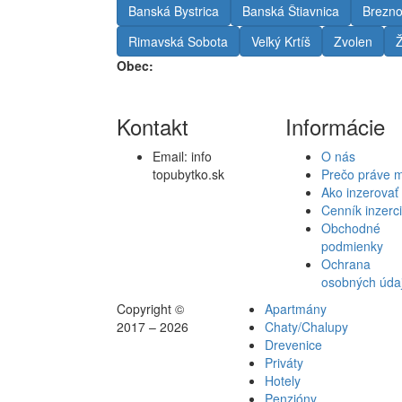
Banská Bystrica
Banská Štiavnica
Brezn
Rimavská Sobota
Veľký Krtíš
Zvolen
Ž
Obec:
Kontakt
Informácie
Email:
info
O nás
topubytko.sk
Prečo práve 
Ako inzerovať
Cenník inzerc
Obchodné
podmienky
Ochrana
osobných úda
Copyright ©
Apartmány
2017 – 2026
Chaty/Chalupy
Drevenice
Priváty
Hotely
Penzióny