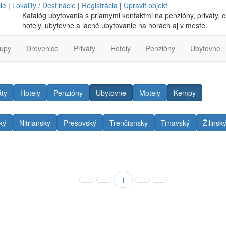
ie
|
Lokality / Destinácie
|
Registrácia
|
Upraviť objekt
Katalóg ubytovania s priamymi kontaktmi na penzióny, priváty, c
hotely, ubytovne a lacné ubytovanie na horách aj v meste.
lupy
Drevenice
Priváty
Hotely
Penzióny
Ubytovne
áty
Hotely
Penzióny
Ubytovne
Motely
Kempy
ký
Nitriansky
Prešovský
Trenčiansky
Trnavský
Žilinsk
1