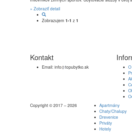
» Zobraziť detail
Zobrazujem
1-1
z
1
Kontakt
Info
Email:
info
topubytko.sk
O
P
Ak
Ce
O
O
Copyright © 2017 – 2026
Apartmány
Chaty/Chalupy
Drevenice
Priváty
Hotely