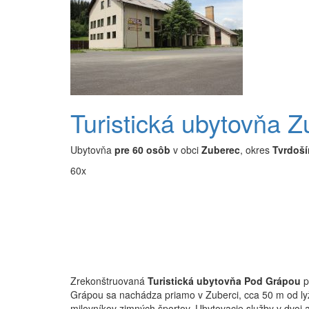
Turistická ubytovňa 
Ubytovňa
pre 60 osôb
v obci
Zuberec
, okres
Tvrdoší
60x
Zrekonštruovaná
Turistická ubytovňa Pod Grápou
p
Grápou sa nachádza priamo v Zuberci, cca 50 m od lyž
milovníkov zimných športov. Ubytovacie služby v dvoj a