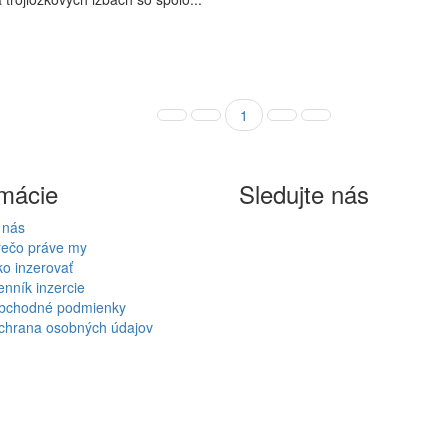
1
rmácie
Sledujte nás
 nás
rečo práve my
o inzerovať
nník inzercie
bchodné podmienky
chrana osobných údajov