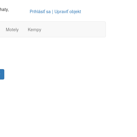
haty,
Prihlásiť sa | Upraviť objekt
Motely
Kempy
ý