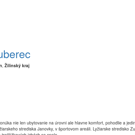
Zuberec
n
,
Žilinský kraj
onúka nie len ubytovanie na úrovni ale hlavne komfort, pohodlie a jedi
iarskeho strediska Janovky, v športovom areáli. Lyžiarske stredisko Z
 trojlôžkových izbách so spolo...