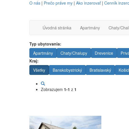
O nás
|
Prečo práve my
|
Ako inzerovať
|
Cenník inzerc
Úvodná stránka
Apartmány
Chaty/Cha
Typ ubytovania:
Apartmány
Chaty/Chalupy
Drevenice
Priv
Kraj:
Všetky
Banskobystrický
Bratislavský
Košic
Zobrazujem
1-1
z
1