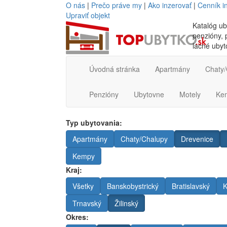
O nás
|
Prečo práve my
|
Ako inzerovať
|
Cenník i
Upraviť objekt
Katalóg ub
penzióny, p
lacné ubyt
Úvodná stránka
Apartmány
Chaty/
Penzióny
Ubytovne
Motely
Ke
Typ ubytovania:
Apartmány
Chaty/Chalupy
Drevenice
Kempy
Kraj:
Všetky
Banskobystrický
Bratislavský
K
Trnavský
Žilinský
Okres: