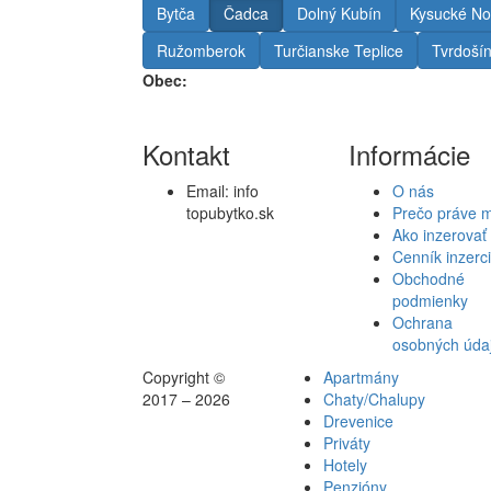
Bytča
Čadca
Dolný Kubín
Kysucké No
Ružomberok
Turčianske Teplice
Tvrdoší
Obec:
Kontakt
Informácie
Email:
info
O nás
topubytko.sk
Prečo práve 
Ako inzerovať
Cenník inzerc
Obchodné
podmienky
Ochrana
osobných úda
Copyright ©
Apartmány
2017 – 2026
Chaty/Chalupy
Drevenice
Priváty
Hotely
Penzióny