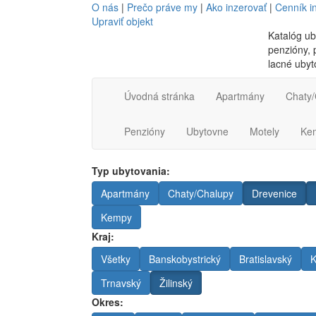
O nás
|
Prečo práve my
|
Ako inzerovať
|
Cenník i
Upraviť objekt
Katalóg ub
penzióny, p
lacné ubyt
Úvodná stránka
Apartmány
Chaty/
Penzióny
Ubytovne
Motely
Ke
Typ ubytovania:
Apartmány
Chaty/Chalupy
Drevenice
Kempy
Kraj:
Všetky
Banskobystrický
Bratislavský
K
Trnavský
Žilinský
Okres: