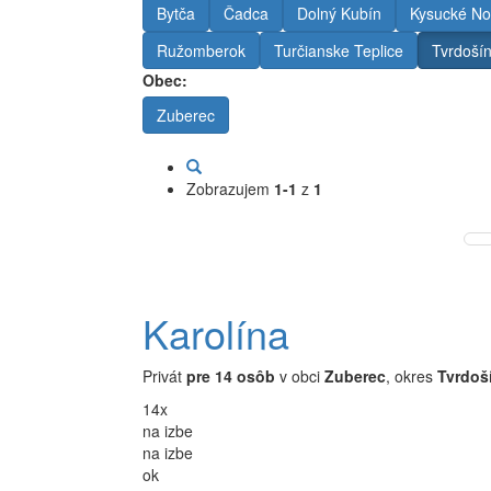
Bytča
Čadca
Dolný Kubín
Kysucké No
Ružomberok
Turčianske Teplice
Tvrdoší
Obec:
Zuberec
Zobrazujem
1-1
z
1
Karolína
Privát
pre 14 osôb
v obci
Zuberec
, okres
Tvrdoš
14x
na izbe
na izbe
ok