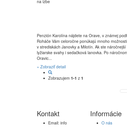
na izbe
Penzión Karolína nájdete na Orave, v známej podh
Roháče Vám celoročne ponúkajú mnoho možností na t
v strediskách Janovky a Milotín. Ak ste náročnejší 
lyžiarske svahy i sedačková lanovka. Po náročnom
Oravic...
» Zobraziť detail
Zobrazujem
1-1
z
1
Kontakt
Informácie
Email:
info
O nás