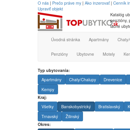
O nás
|
Prečo práve my
|
Ako inzerovať
|
Cenník i
Upraviť objekt
Katalóg ub
penzióny, p
lacné ubyt
Úvodná stránka
Apartmány
Chaty/
Penzióny
Ubytovne
Motely
Ke
Typ ubytovania:
Apartmány
Chaty/Chalupy
Drevenice
Kempy
Kraj:
Všetky
Banskobystrický
Bratislavský
K
Trnavský
Žilinský
Okres: