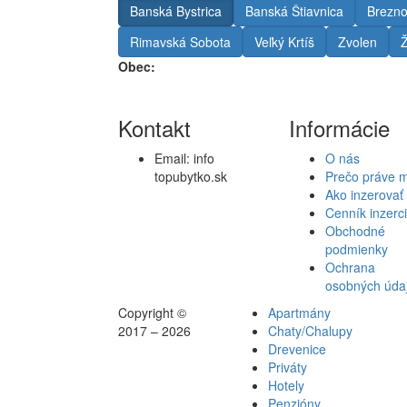
Banská Bystrica
Banská Štiavnica
Brezn
Rimavská Sobota
Veľký Krtíš
Zvolen
Ž
Obec:
Kontakt
Informácie
Email:
info
O nás
topubytko.sk
Prečo práve 
Ako inzerovať
Cenník inzerc
Obchodné
podmienky
Ochrana
osobných úda
Copyright ©
Apartmány
2017 – 2026
Chaty/Chalupy
Drevenice
Priváty
Hotely
Penzióny