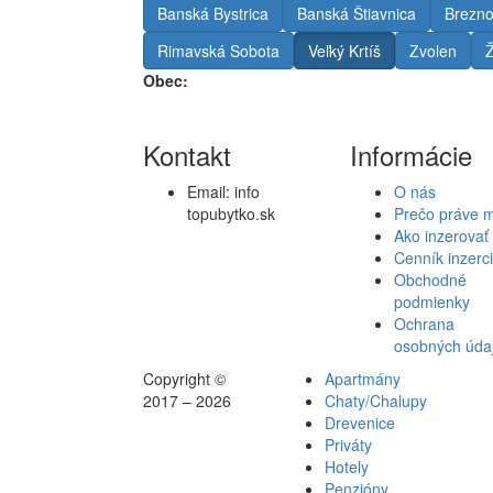
Banská Bystrica
Banská Štiavnica
Brezn
Rimavská Sobota
Veľký Krtíš
Zvolen
Ž
Obec:
Kontakt
Informácie
Email:
info
O nás
topubytko.sk
Prečo práve 
Ako inzerovať
Cenník inzerc
Obchodné
podmienky
Ochrana
osobných úda
Copyright ©
Apartmány
2017 – 2026
Chaty/Chalupy
Drevenice
Priváty
Hotely
Penzióny