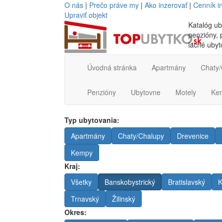
O nás
|
Prečo práve my
|
Ako inzerovať
|
Cenník i
Upraviť objekt
Katalóg ub
penzióny, p
lacné ubyt
Úvodná stránka
Apartmány
Chaty/
Penzióny
Ubytovne
Motely
Ke
Typ ubytovania:
Apartmány
Chaty/Chalupy
Drevenice
Kempy
Kraj:
Všetky
Banskobystrický
Bratislavský
K
Trnavský
Žilinský
Okres: